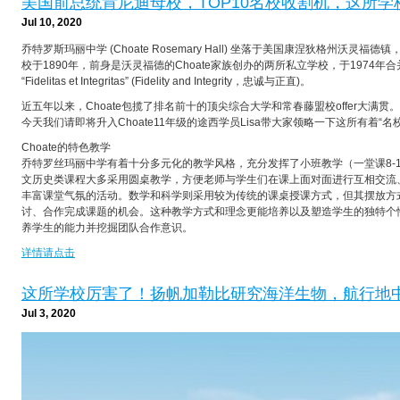
美国前总统肯尼迪母校，TOP10名校收割机，这所学校
Jul 10, 2020
乔特罗斯玛丽中学 (Choate Rosemary Hall) 坐落于美国康涅狄格州沃灵福
校于1890年，前身是沃灵福德的Choate家族创办的两所私立学校，于1974年合
“Fidelitas et Integritas” (Fidelity and Integrity，忠诚与正直)。
近五年以来，Choate包揽了排名前十的顶尖综合大学和常春藤盟校offer大满贯。
今天我们请即将升入Choate11年级的途西学员Lisa带大家领略一下这所有着“名校
Choate的特色教学
乔特罗丝玛丽中学有着十分多元化的教学风格，充分发挥了小班教学（一堂课8-14
文历史类课程大多采用圆桌教学，方便老师与学生们在课上面对面进行互相交流
丰富课堂气氛的活动。数学和科学则采用较为传统的课桌授课方式，但其摆放方
讨、合作完成课题的机会。这种教学方式和理念更能培养以及塑造学生的独特个
养学生的能力并挖掘团队合作意识。
详情请点击
这所学校厉害了！扬帆加勒比研究海洋生物，航行地
Jul 3, 2020