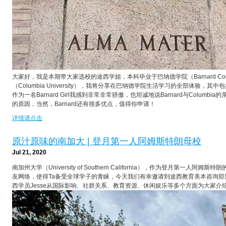
大家好，我是本期带大家选校的途西学姐，本科毕业于巴纳德学院（Barnard Co
（Columbia University），我将分享在巴纳德学院生活学习的全部体验
作为一名Barnard Girl我感到非常非常骄傲，也坦诚地说Barnard与Columbi
的原因，当然，Barnard还有很多优点，值得你申请！
详情请点击
原汁原味的南加大 | 登月第一人阿姆斯特朗母校
Jul 21, 2020
南加州大学（University of Southern California），作为登月第一
友网络，使得Ta备受全球学子的青睐，今天我们有幸邀请到途西教育美本咨询部策略
西学员Jesse从国际影响、社群关系、教育资源、休闲娱乐等多个方面为大家介